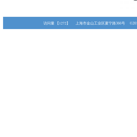
【1272】
访问量
上海市金山工业区夏宁路366号 ©20